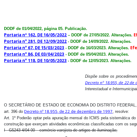
DODF de 01/04/2022, página 05. Publicação.
Portaria nº 162, DE 16/05/2022
E
– DODF de 27/05/2022. Alterações.
Portaria n° 281, DE 12/09/2022
- DODF de 14/09/2022. Alterações.
Portaria n° 67, DE 15/03/2023
Efe
- DODF de 16/03/2023. Alterações.
Portaria n° 86, DE 03/04/2023
- DODF de 05/04/2023. Alterações.
Portaria n° 118, DE 10/05/2023
- DODF de 12/05/2023. Alterações.
Dispõe sobre os procediment
Decreto nº 18.955, de 22 de
Interestadual e Intermunicip
O SECRETÁRIO DE ESTADO DE ECONOMIA DO DISTRITO FEDERAL, no uso da
Decreto nº 18.955, de 22 de dezembro de 1997
art. 396 do
, resolve:
Art. 1º Poderão optar pela apuração mensal do ICMS pela sistemática do 
construção que exerçam atividades econômicas classificadas com os segui
I - G5243-4/04-00 – comércio varejista de artigos de iluminação;