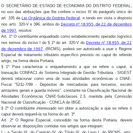
O SECRETÁRIO DE ESTADO DE ECONOMIA DO DISTRITO FEDERAL,
no uso das atribuições que lhe confere o inciso III do parágrafo único do
Lei Orgânica do Distrito Federal
art. 105 da
, e tendo em vista o disposto
arts
Decreto nº 18.955, de 22 de dezembro
nos
. 320-V e 396, ambos do
de 1997
, resolve:
Art. 1º O contribuinte enquadrado como estabelecimento operador logístico
Decreto nº 18.955, de 22
nos termos do inciso I do § 1º do art. 320-V do
de dezembro de 1997
, (RICMS), poderá ser autorizado a usar o Regime
Especial de tratamento tributário específico previsto no caput do referido
artigo, na forma desta Portaria.
§ 1º Para caracterizar o enquadramento a que se refere o caput, a
transação CONFAC1 do Sistema Integrado de Gestão Tributária - SIGEST
deverá relacionar como uma de suas atividades econômicas o CNAE-
Fiscal "5211-7/99 - Depósitos de mercadorias para terceiros, exceto
armazéns gerais e guarda móveis", constante na Classificação Nacional de
Atividades Econômicas CNAE-Subclasses 2.3, mantida pela Comissão
Nacional de Classificação - CONCLA do IBGE.
§ 2º O contribuinte interessado em obter a autorização a que se refere o
caput deverá requerê-la na forma do art. 3º.
Art. 2º O Regime Especial, concedido na forma desta Portaria, deverá
observar as disposições contidas nos artigos que integram:
a
arts
I -
Seção III, do Capítulo IV, do Título III, do Livro I, do RICMS,
.