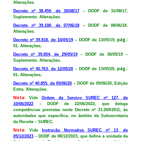
Alterações.
Decreto nº 38.459, de 30/08/17
– DODF de 31/08/17,
Suplemento. Alterações.
Decreto nº 39.108, de 07/06/18
– DODF de 08/06/18.
Alterações.
pág.:
Decreto nº 39.818, de 10/05/19
– DODF de 13/05/19,
01. Alterações.
Decreto nº 39.854, de 29/05/19
– DODF de 30/05/19 –
Suplemento. Alterações.
pág.:
Decreto nº 40.763, de 12/05/20
– DODF de 13/05/20,
01. Alterações.
Decreto nº 40.855, de 05/06/20
– DODF de 05/06/20, Edição
Extra. Alterações.
Nota
:
Vide
Ordem de Serviço SUREC nº 127, de
10/06/2022
– DODF de 22/06/2022, que delega
competências previstas neste Decreto nº 33.269/2011, às
autoridades que especifica, no âmbito da Subsecretaria
da Receita – SUREC.
Nota
:
Vide
Instrução Normativa SUREC nº 13, de
05/12/2023
– DODF de 08/12/2023, que define a unidade da